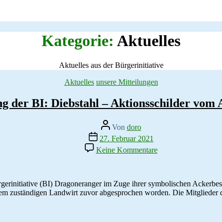
Kategorie:
Aktuelles
Aktuelles aus der Bürgerinitiative
Kategorien
Aktuelles
unsere Mitteilungen
ng der BI: Diebstahl – Aktionsschilder vom 
Beitragsautor
Von
doro
Veröffentlichungsdatum
27. Februar 2021
zu
Keine Kommentare
Pressemitteilung
der
BI:
Diebstahl
Bürgerinitiative (BI) Dragoneranger im Zuge ihrer symbolischen Ackerb
–
dem zuständigen Landwirt zuvor abgesprochen worden. Die Mitglieder d
Aktionsschilder
vom
Acker