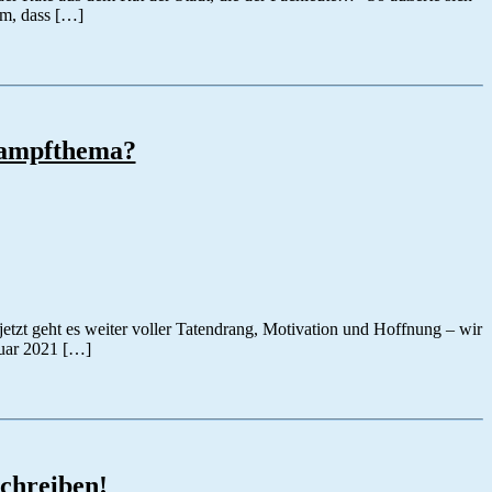
em, dass […]
ampfthema?
jetzt geht es weiter voller Tatendrang, Motivation und Hoffnung – wir
nuar 2021 […]
chreiben!