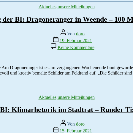
gestohlen
Kategorien
Aktuelles
unsere Mitteilungen
g der BI: Dragoneranger in Weende – 100 
Beitragsautor
Von
doro
Veröffentlichungsdatum
19. Februar 2021
zu
Keine Kommentare
Pressemitteilung
der
BI:
Dragoneranger
e Am Dragoneranger ist es am vergangenen Wochenende bunt geworden. M
in
oll und kreativ bemalte Schilder am Feldrand auf. „Die Schilder sind b
Weende
–
100
Meter
Kategorien
Aktuelles
unsere Mitteilungen
Widerstand
 BI: Klimarhetorik im Stadtrat – Runder T
Beitragsautor
Von
doro
Veröffentlichungsdatum
15. Februar 2021