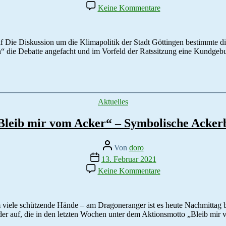
zu
Keine Kommentare
Pressemitteilung
der
BI:
Klimarhetorik
f Die Diskussion um die Klimapolitik der Stadt Göttingen bestimmte 
im
en“ die Debatte angefacht und im Vorfeld der Ratssitzung eine Kundg
Stadtrat
–
Runder
Tisch
wird
Kategorien
Aktuelles
Lackmustest
Bleib mir vom Acker“ – Symbolische Acker
Beitragsautor
Von
doro
Veröffentlichungsdatum
13. Februar 2021
zu
Keine Kommentare
Aktion
„Bleib
mir
vom
 viele schützende Hände – am Dragoneranger ist es heute Nachmittag 
Acker“
ilder auf, die in den letzten Wochen unter dem Aktionsmotto „Bleib mi
–