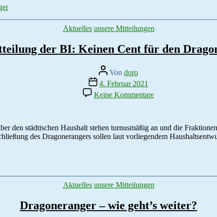
Symbolische
ger
Ackerbesetzung
Kategorien
Aktuelles
unsere Mitteilungen
teilung der BI: Keinen Cent für den Drago
Beitragsautor
Von
doro
Veröffentlichungsdatum
4. Februar 2021
zu
Keine Kommentare
Pressemitteilung
der
BI:
Keinen
 den städtischen Haushalt stehen turnusmäßig an und die Fraktionen
Cent
hließung des Dragonerangers sollen laut vorliegendem Haushaltsentwur
für
den
Dragoneranger!
Kategorien
Aktuelles
unsere Mitteilungen
Dragoneranger – wie geht’s weiter?