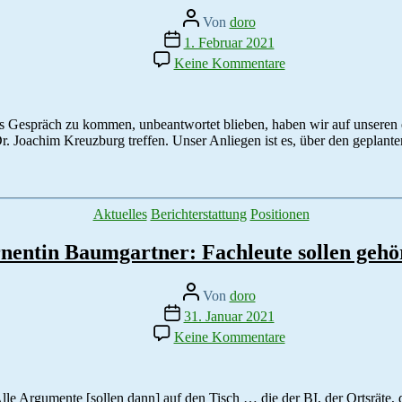
Beitragsautor
Von
doro
Veröffentlichungsdatum
1. Februar 2021
zu
Keine Kommentare
Dragoneranger
–
wie
geht’s
ins Gespräch zu kommen, unbeantwortet blieben, haben wir auf unseren 
weiter?
Dr. Joachim Kreuzburg treffen. Unser Anliegen ist es, über den gepl
Kategorien
Aktuelles
Berichterstattung
Positionen
nentin Baumgartner: Fachleute sollen gehö
Beitragsautor
Von
doro
Veröffentlichungsdatum
31. Januar 2021
zu
Keine Kommentare
Baudezernentin
Baumgartner:
Fachleute
sollen
le Argumente [sollen dann] auf den Tisch … die der BI, der Ortsräte, 