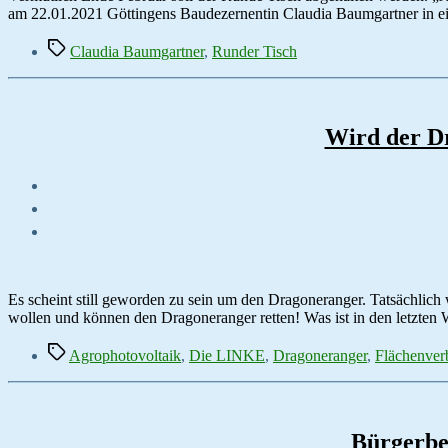
am 22.01.2021 Göttingens Baudezernentin Claudia Baumgartner in ei
Schlagwörter
Claudia Baumgartner
,
Runder Tisch
Wird der 
Es scheint still geworden zu sein um den Dragoneranger. Tatsächlich 
wollen und können den Dragoneranger retten! Was ist in den letzten
Schlagwörter
Agrophotovoltaik
,
Die LINKE
,
Dragoneranger
,
Flächenver
Bürgerbe