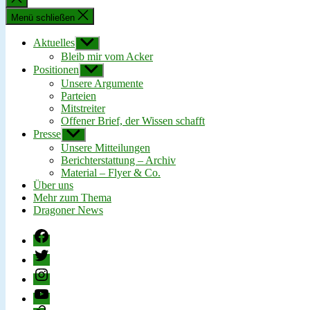
schließen
Menü schließen
Aktuelles
Untermenü
anzeigen
Bleib mir vom Acker
Positionen
Untermenü
anzeigen
Unsere Argumente
Parteien
Mitstreiter
Offener Brief, der Wissen schafft
Presse
Untermenü
anzeigen
Unsere Mitteilungen
Berichterstattung – Archiv
Material – Flyer & Co.
Über uns
Mehr zum Thema
Dragoner News
Facebook
Twitter
Instagram
YouTube