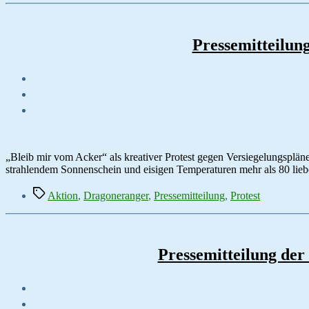
Pressemitteilun
„Bleib mir vom Acker“ als kreativer Protest gegen Versiegelungsplän
strahlendem Sonnenschein und eisigen Temperaturen mehr als 80 liebev
Schlagwörter
Aktion
,
Dragoneranger
,
Pressemitteilung
,
Protest
Pressemitteilung der