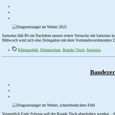
Sartorius lädt BI ein Nachdem unsere ersten Versuche mit Sartorius 
Mittwoch wird sich eine Delegation mit dem Vorstandsvorsitzenden 
Schlagwörter
Klimapolitik
,
Klimaschutz
,
Runder Tisch
,
Sartorius
Baudezer
Vermutlich Ende Februar soll der Runde Tisch abgehalten werden. „Al