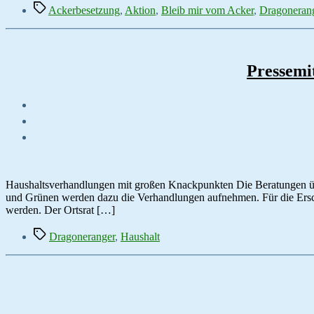
Schlagwörter
Ackerbesetzung
,
Aktion
,
Bleib mir vom Acker
,
Dragoneran
Pressemit
Haushaltsverhandlungen mit großen Knackpunkten Die Beratungen über
und Grünen werden dazu die Verhandlungen aufnehmen. Für die Ersc
werden. Der Ortsrat […]
Schlagwörter
Dragoneranger
,
Haushalt