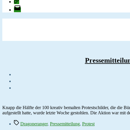
change.org
E-
Mail
Pressemitteilu
Knapp die Hälfte der 100 kreativ bemalten Protestschilder, die die 
aufgestellt hatte, wurde letzte Woche gestohlen. Die Aktion war mit 
Schlagwörter
Dragoneranger
,
Pressemitteilung
,
Protest