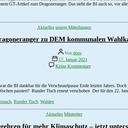
gehört
nem GT-Artikel zum Dragoneranger. Das sieht die BI auch so, vor all
werden
Kategorien
Aktuelles
unsere Mitteilungen
Dragoneranger zu DEM kommunalen Wahlk
Beitragsautor
Von
doro
Veröffentlichungsdatum
17. Januar 2021
zu
Keine Kommentare
Wird
der
Dragoneranger
zu
war die BI dankbar für die Verschnaufpause Ende letzten Jahres. Doch 
DEM
 Wochen passiert? Runder Tisch erneut verschoben Der für den 22. Ja
kommunalen
Wahlkampfthema?
brauch
,
Runder Tisch
,
Wahlen
Kategorien
Aktuelles
Mitstreiter
gehren für mehr Klimaschutz – jetzt unters