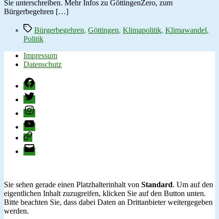
Sie unterschreiben. Mehr Infos zu GöttingenZero, zum
Bürgerbegehren […]
Schlagwörter
Bürgerbegehren
,
Göttingen
,
Klimapolitik
,
Klimawandel
,
Politik
Impressum
Datenschutz
Facebook
Twitter
Instagram
YouTube
change.org
E-
Mail
Sie sehen gerade einen Platzhalterinhalt von
Standard
. Um auf den
eigentlichen Inhalt zuzugreifen, klicken Sie auf den Button unten.
Bitte beachten Sie, dass dabei Daten an Drittanbieter weitergegeben
werden.