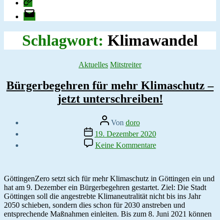
change.org
E-
Mail
Schlagwort:
Klimawandel
Kategorien
Aktuelles
Mitstreiter
Bürgerbegehren für mehr Klimaschutz –
jetzt unterschreiben!
Beitragsautor
Von
doro
Veröffentlichungsdatum
19. Dezember 2020
zu
Keine Kommentare
Bürgerbegehren
für
mehr
Klimaschutz
GöttingenZero setzt sich für mehr Klimaschutz in Göttingen ein und
–
hat am 9. Dezember ein Bürgerbegehren gestartet. Ziel: Die Stadt
jetzt
Göttingen soll die angestrebte Klimaneutralität nicht bis ins Jahr
unterschreiben!
2050 schieben, sondern dies schon für 2030 anstreben und
entsprechende Maßnahmen einleiten. Bis zum 8. Juni 2021 können