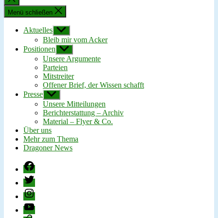
schließen
Menü schließen
Aktuelles
Untermenü
anzeigen
Bleib mir vom Acker
Positionen
Untermenü
anzeigen
Unsere Argumente
Parteien
Mitstreiter
Offener Brief, der Wissen schafft
Presse
Untermenü
anzeigen
Unsere Mitteilungen
Berichterstattung – Archiv
Material – Flyer & Co.
Über uns
Mehr zum Thema
Dragoner News
Facebook
Twitter
Instagram
YouTube