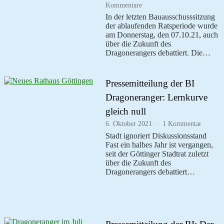
zu
Kommentare
Bauausschusssitzung:
In der letzten Bauausschusssitzung
Dragoneranger
der ablaufenden Ratsperiode wurde
weiter
am Donnerstag, den 07.10.21, auch
in
über die Zukunft des
der
Dragonerangers debattiert. Die…
Schwebe;
Verwaltung
muss
nachbessern
Pressemitteilung der BI
Dragoneranger: Lernkurve
gleich null
zu
6. Oktober 2021
1 Kommentar
Pressem
Stadt ignoriert Diskussionsstand
der
Fast ein halbes Jahr ist vergangen,
BI
seit der Göttinger Stadtrat zuletzt
Dragone
über die Zukunft des
Lernku
Dragonerangers debattiert…
gleich
null