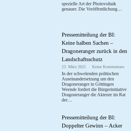
Jun/J
spezielle Art der Photovoltaik
2021
genauer. Die Veröffentlichung…
Ents
verta
Pressemitteilung der BI:
Keine halben Sachen –
Dragoneranger zurück in den
Landschaftsschutz
zu
23. März 2021
Keine Kommentare
Pres
In der schwelenden politischen
der
Auseinandersetzung um den
BI:
Dragoneranger in Göttingen
Kei
Weende fordert die Bürgerinitiative
hal
Dragoneranger die Akteure im Rat
Sac
der…
–
Dra
zur
in
Pressemitteilung der BI:
den
Doppelter Gewinn – Acker
Lan