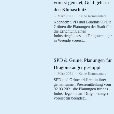
vorerst gerettet, Geld geht in
den Klimaschutz
zu
5. März 2021
Keine Kommentare
Press
Nachdem SPD und Bündnis 90/Die
der
Grünen die Planungen der Stadt für
BI:
die Errichtung eines
Dopp
Industriegebietes am Dragoneranger
Gewi
in Weende vorerst…
–
Acke
vorer
geret
Geld
SPD & Grüne: Planungen für
geht
Dragoneranger gestoppt
in
den
zu
4. März 2021
Keine Kommentare
Klim
SPD
SPD und Grüne erklären in ihrer
&
gemeinsamen Pressemitteilung vom
Grün
02.03.2021 die Planungen für das
Plan
Industriegebiet am Dragoneranger
für
vorerst für beendet:…
Drag
gesto