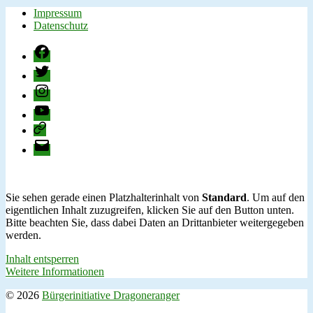
Runder
Impressum
Tisch
Datenschutz
wird
Lackmustest
Facebook
Twitter
Instagram
YouTube
change.org
E-
Mail
Sie sehen gerade einen Platzhalterinhalt von
Standard
. Um auf den
eigentlichen Inhalt zuzugreifen, klicken Sie auf den Button unten.
Bitte beachten Sie, dass dabei Daten an Drittanbieter weitergegeben
werden.
Inhalt entsperren
Weitere Informationen
© 2026
Bürgerinitiative Dragoneranger