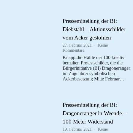
Pressemitteilung der BI:
Diebstahl – Aktionsschilder
vom Acker gestohlen
27. Februar 2021
Keine
zu
Kommentare
Pressemitteilung
Knapp die Hälfte der 100 kreativ
der
bemalten Protestschilder, die die
BI:
Bürgerinitiative (BI) Dragoneranger
Diebstahl
im Zuge ihrer symbolischen
–
Ackerbesetzung Mitte Februar…
Aktionsschilder
vom
Acker
gestohlen
Pressemitteilung der BI:
Dragoneranger in Weende –
100 Meter Widerstand
19. Februar 2021
Keine