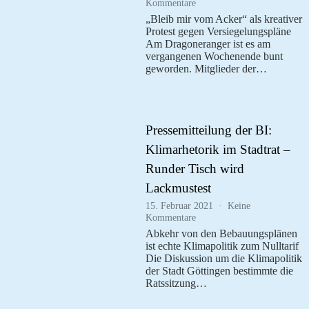
zu
Kommentare
Pressemitteilung
„Bleib mir vom Acker“ als kreativer
der
Protest gegen Versiegelungspläne
BI:
Am Dragoneranger ist es am
Dragoneranger
vergangenen Wochenende bunt
in
geworden. Mitglieder der…
Weende
–
100
Meter
Widerstand
Pressemitteilung der BI:
Klimarhetorik im Stadtrat –
Runder Tisch wird
Lackmustest
15. Februar 2021
Keine
zu
Kommentare
Pressemitteilung
Abkehr von den Bebauungsplänen
der
ist echte Klimapolitik zum Nulltarif
BI:
Die Diskussion um die Klimapolitik
Klimarhetorik
der Stadt Göttingen bestimmte die
im
Ratssitzung…
Stadtrat
–