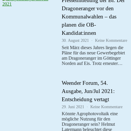
Pressemitteilung der BI: Der
Dragoneranger vor den
Kommunalwahlen – das
planen die OB-
Kandidat:innen
zu
30. August 2021
Keine Kommentare
Pr
Seit März dieses Jahres liegen die
de
Pläne für das neue Gewerbegebiet
BI
am Dragoneranger im Göttinger
D
Norden auf Eis. Trotz erneuter…
Dr
vo
de
K
Weender Forum, 54.
–
da
Ausgabe, Jun/Jul 2021:
pl
Entscheidung vertagt
di
O
zu
29. Juni 2021
Keine Kommentare
Ka
Ween
Könnte Agrophotovoltaik eine
Foru
mögliche Nutzung für den
54.
Dragoneranger sein? Helmut
Ausg
Latermann beleuchtet diese