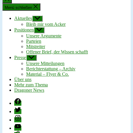
schließen
Menü schließen
Aktuelles
Untermenü
anzeigen
Bleib mir vom Acker
Positionen
Untermenü
anzeigen
Unsere Argumente
Parteien
Mitstreiter
Offener Brief, der Wissen schafft
Presse
Untermenü
anzeigen
Unsere Mitteilungen
Berichterstattung – Archiv
Material – Flyer & Co.
Über uns
Mehr zum Thema
Dragoner News
Facebook
Twitter
Instagram
YouTube