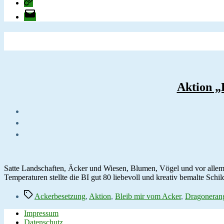
change.org
E-
Mail
Aktion „
Satte Landschaften, Äcker und Wiesen, Blumen, Vögel und vor allem
Temperaturen stellte die BI gut 80 liebevoll und kreativ bemalte Sch
Schlagwörter
Ackerbesetzung
,
Aktion
,
Bleib mir vom Acker
,
Dragoneran
Impressum
Datenschutz