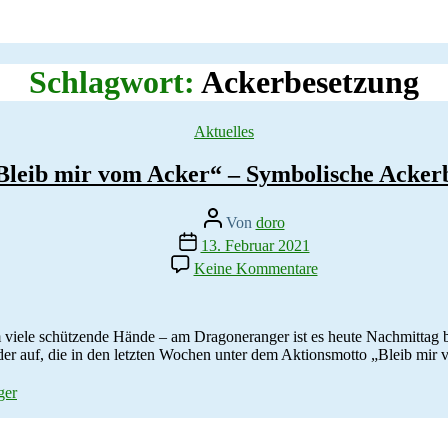
Schlagwort:
Ackerbesetzung
Kategorien
Aktuelles
Bleib mir vom Acker“ – Symbolische Acker
Beitragsautor
Von
doro
Veröffentlichungsdatum
13. Februar 2021
zu
Keine Kommentare
Aktion
„Bleib
mir
vom
 viele schützende Hände – am Dragoneranger ist es heute Nachmittag 
Acker“
ilder auf, die in den letzten Wochen unter dem Aktionsmotto „Bleib mi
–
Symbolische
ger
Ackerbesetzung