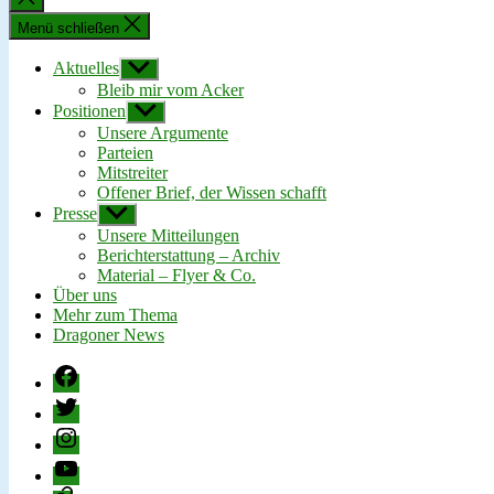
schließen
Menü schließen
Aktuelles
Untermenü
anzeigen
Bleib mir vom Acker
Positionen
Untermenü
anzeigen
Unsere Argumente
Parteien
Mitstreiter
Offener Brief, der Wissen schafft
Presse
Untermenü
anzeigen
Unsere Mitteilungen
Berichterstattung – Archiv
Material – Flyer & Co.
Über uns
Mehr zum Thema
Dragoner News
Facebook
Twitter
Instagram
YouTube