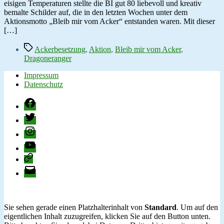
Symbolische
eisigen Temperaturen stellte die BI gut 80 liebevoll und kreativ
Ackerbesetzung
bemalte Schilder auf, die in den letzten Wochen unter dem
Aktionsmotto „Bleib mir vom Acker“ entstanden waren. Mit dieser
[…]
Schlagwörter
Ackerbesetzung
,
Aktion
,
Bleib mir vom Acker
,
Dragoneranger
Impressum
Datenschutz
Facebook
Twitter
Instagram
YouTube
change.org
E-
Mail
Sie sehen gerade einen Platzhalterinhalt von
Standard
. Um auf den
eigentlichen Inhalt zuzugreifen, klicken Sie auf den Button unten.