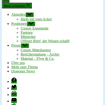
schließen
Menü schließen
Aktuelles
Untermenü
anzeigen
Bleib mir vom Acker
Positionen
Untermenü
anzeigen
Unsere Argumente
Parteien
Mitstreiter
Offener Brief, der Wissen schafft
Presse
Untermenü
anzeigen
Unsere Mitteilungen
Berichterstattung – Archiv
Material – Flyer & Co.
Über uns
Mehr zum Thema
Dragoner News
Facebook
Twitter
Instagram
YouTube