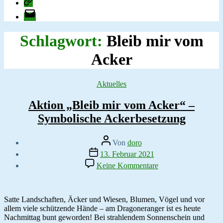
change.org
E-
Mail
Schlagwort:
Bleib mir vom
Acker
Kategorien
Aktuelles
Aktion „Bleib mir vom Acker“ –
Symbolische Ackerbesetzung
Beitragsautor
Von
doro
Veröffentlichungsdatum
13. Februar 2021
zu
Keine Kommentare
Aktion
„Bleib
mir
vom
Satte Landschaften, Äcker und Wiesen, Blumen, Vögel und vor
Acker“
allem viele schützende Hände – am Dragoneranger ist es heute
–
Nachmittag bunt geworden! Bei strahlendem Sonnenschein und