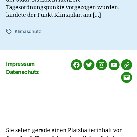
Tagesordnungspunkte vorgezogen wurden,
landete der Punkt Klimaplan am […]
Klimaschutz
Schlagwörter
Impressum
Facebook
Twitter
Instagram
YouTube
cha
Datenschutz
E-
Mail
Sie sehen gerade einen Platzhalterinhalt von