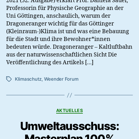
2021 (52. Ausgabe) erklärt Prof. Daniela Sauer,
tun?
Professorin für Physische Geographie an der
Uni Göttingen, anschaulich, warum der
Dragoneranger wichtig für das Göttinger
(Kleinraum-)Klima ist und was eine Bebauung
für die Stadt und ihre Bewohner*innen
bedeuten würde. Dragoneranger – Kaltluftbahn
aus der naturwissenschaftlichen Sicht Die
Veröffentlichung des Artikels […]
Klimaschutz
,
Weender Forum
Schlagwörter
Kategorien
AKTUELLES
Umweltausschuss:
Masterplan 100%