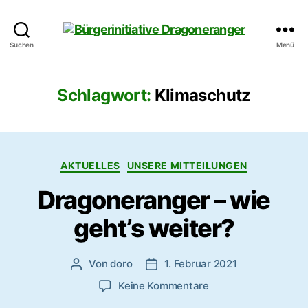
Bürgerinitiative
Suchen
Menü
Dragoneranger
Schlagwort:
Klimaschutz
Kategorien
AKTUELLES
UNSERE MITTEILUNGEN
Dragoneranger – wie
geht’s weiter?
Von
doro
1. Februar 2021
Beitragsautor
Veröffentlichungsdatum
zu
Keine Kommentare
Dragoneranger