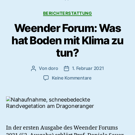
Kategorien
BERICHTERSTATTUNG
Weender Forum: Was
hat Boden mit Klima zu
tun?
Von
doro
1. Februar 2021
Beitragsautor
Veröffentlichungsdatum
zu
Keine Kommentare
Weender
Forum:
Was
hat
Boden
mit
Klima
In der ersten Ausgabe des Weender Forums
zu