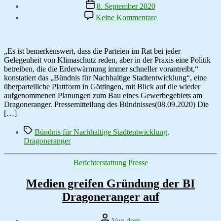
Veröffentlichungsdatum
8. September 2020
zu
Keine Kommentare
Bündnis
für
Nachhaltige
Stadtentwicklung
„Es ist bemerkenswert, dass die Parteien im Rat bei jeder
gegen
Gelegenheit von Klimaschutz reden, aber in der Praxis eine Politik
Versiegelung
betreiben, die die Erderwärmung immer schneller vorantreibt,“
konstatiert das „Bündnis für Nachhaltige Stadtentwicklung“, eine
überparteiliche Plattform in Göttingen, mit Blick auf die wieder
aufgenommenen Planungen zum Bau eines Gewerbegebiets am
Dragoneranger. Pressemitteilung des Bündnisses(08.09.2020) Die
[…]
Schlagwörter
Bündnis für Nachhaltige Stadtentwicklung
,
Dragoneranger
Kategorien
Berichterstattung
Presse
Medien greifen Gründung der BI
Dragoneranger auf
Beitragsautor
Von
doro