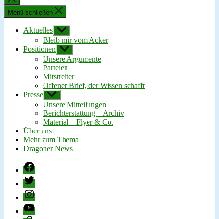
schließen
Menü schließen
Aktuelles
Untermenü
anzeigen
Bleib mir vom Acker
Positionen
Untermenü
anzeigen
Unsere Argumente
Parteien
Mitstreiter
Offener Brief, der Wissen schafft
Presse
Untermenü
anzeigen
Unsere Mitteilungen
Berichterstattung – Archiv
Material – Flyer & Co.
Über uns
Mehr zum Thema
Dragoner News
Facebook
Twitter
Instagram
YouTube