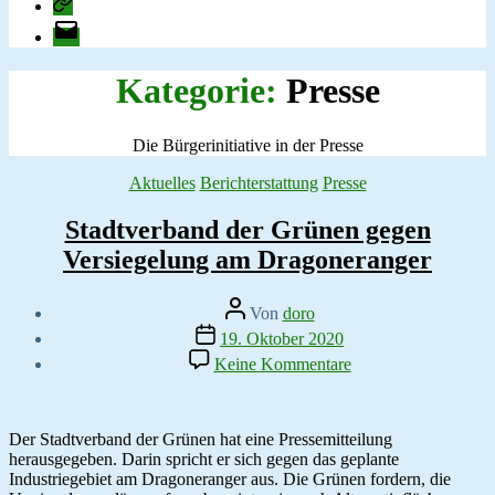
change.org
E-
Mail
Kategorie:
Presse
Die Bürgerinitiative in der Presse
Kategorien
Aktuelles
Berichterstattung
Presse
Stadtverband der Grünen gegen
Versiegelung am Dragoneranger
Beitragsautor
Von
doro
Veröffentlichungsdatum
19. Oktober 2020
zu
Keine Kommentare
Stadtverband
der
Grünen
gegen
Der Stadtverband der Grünen hat eine Pressemitteilung
Versiegelung
herausgegeben. Darin spricht er sich gegen das geplante
am
Industriegebiet am Dragoneranger aus. Die Grünen fordern, die