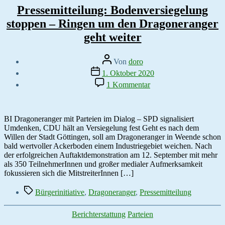
Pressemitteilung: Bodenversiegelung
stoppen – Ringen um den Dragoneranger
geht weiter
Beitragsautor
Von
doro
Veröffentlichungsdatum
1. Oktober 2020
zu
1 Kommentar
Pressemitteilung:
Bodenversiegelung
stoppen
–
BI Dragoneranger mit Parteien im Dialog – SPD signalisiert
Ringen
Umdenken, CDU hält an Versiegelung fest Geht es nach dem
um
Willen der Stadt Göttingen, soll am Dragoneranger in Weende schon
den
bald wertvoller Ackerboden einem Industriegebiet weichen. Nach
Dragoneranger
der erfolgreichen Auftaktdemonstration am 12. September mit mehr
geht
als 350 TeilnehmerInnen und großer medialer Aufmerksamkeit
weiter
fokussieren sich die MitstreiterInnen […]
Schlagwörter
Bürgerinitiative
,
Dragoneranger
,
Pressemitteilung
Kategorien
Berichterstattung
Parteien