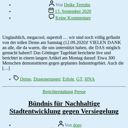
Beitragsautor
Von
Deike Terruhn
Veröffentlichungsdatum
13. September 2020
zu
Keine Kommentare
Demo
war
ein
Riesenerfolg!
Unglaublich, megacool, supertoll … wir sind noch völlig geflasht
von der tollen Demo am Samstag (12.09.2020)! VIELEN DANK
an alle, die da waren, die uns unterstützt haben, die DAS möglich
gemacht haben!! Das Göttinger Tageblatt berichtete live und
berichtet in einem langen Artikel am Montag darauf: Etwa 300
Menschen demonstrieren gegen geplantes Industriegebiet. Auch die
[…]
Schlagwörter
Demo
,
Dragoneranger
,
Erfolg
,
GT
,
HNA
Kategorien
Berichterstattung
Presse
Bündnis für Nachhaltige
Stadtentwicklung gegen Versiegelung
Beitragsautor
Von
doro