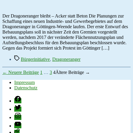
Neue
Bürgerinitiative
in
Der Dragoneranger bleibt – Acker statt Beton Die Planungen zur
Weende
Schaffung eines neuen Industrie- und Gewerbegebietes auf dem
gegründet
Dragoneranger in Göttingen-Weende laufen. Der erste Entwurf des
Bebauungsplans soll in nächster Zeit den Gremien vorgestellt
werden, nachdem 2017 der veränderte Flächennutzungsplan und
Aufstellungsbeschluss für den Bebauungsplan beschlossen wurde.
Gegen das Projekt formiert sich Protest im Göttinger […]
Schlagwörter
Bürgerinitiative
,
Dragoneranger
Seitennummerierung
←
Neuere
Beiträge
1
…
3
4
Ältere
Beiträge
→
der
Impressum
Datenschutz
Beiträge
Facebook
Twitter
Instagram
YouTube
change.org