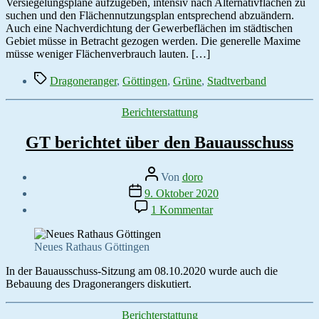
Dragoneranger
Versiegelungspläne aufzugeben, intensiv nach Alternativflächen zu
suchen und den Flächennutzungsplan entsprechend abzuändern.
Auch eine Nachverdichtung der Gewerbeflächen im städtischen
Gebiet müsse in Betracht gezogen werden. Die generelle Maxime
müsse weniger Flächenverbrauch lauten. […]
Schlagwörter
Dragoneranger
,
Göttingen
,
Grüne
,
Stadtverband
Kategorien
Berichterstattung
GT berichtet über den Bauausschuss
Beitragsautor
Von
doro
Veröffentlichungsdatum
9. Oktober 2020
zu
1 Kommentar
GT
berichtet
über
Neues Rathaus Göttingen
den
Bauausschuss
In der Bauausschuss-Sitzung am 08.10.2020 wurde auch die
Bebauung des Dragonerangers diskutiert.
Kategorien
Berichterstattung