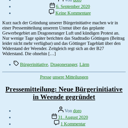
Veröffentlichungsdatum
6. September 2020
zu
Keine Kommentare
Medien
greifen
Kurz nach der Gründung unserer Bürgerinitiative machen wir in
Gründung
einer Pressemitteilung unserem Unmut über das geplante
der
Gewerbegebiet am Dragoneranger Luft und kündigen Protest an.
BI
Nur wenige Tage später berichten das Stadtradio Göttingen (Beitrag
Dragoneranger
leider nicht mehr verfügbar) und das Göttinger Tageblatt über den
auf
Widerstand der Weender. Zeitgleich regt sich an der B27
Widerstand. Die ohnehin […]
Schlagwörter
Bürgerinitiative
,
Dragoneranger
,
Lärm
Kategorien
Presse
unsere Mitteilungen
Pressemitteilung: Neue Bürgerinitiative
in Weende gegründet
Beitragsautor
Von
doro
Veröffentlichungsdatum
31. August 2020
zu
1 Kommentar
Pressemitteilung: