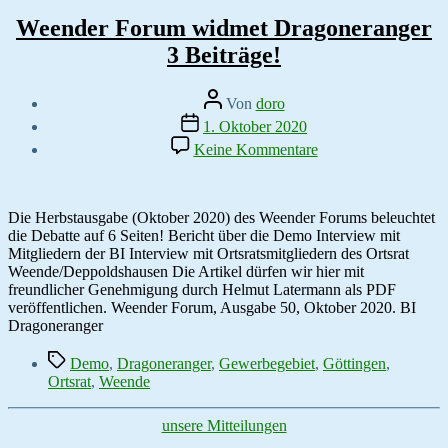
Weender Forum widmet Dragoneranger
3 Beiträge!
Beitragsautor
Von
doro
Veröffentlichungsdatum
1. Oktober 2020
zu
Keine Kommentare
Weender
Forum
widmet
Dragoneranger
Die Herbstausgabe (Oktober 2020) des Weender Forums beleuchtet
3
die Debatte auf 6 Seiten! Bericht über die Demo Interview mit
Beiträge!
Mitgliedern der BI Interview mit Ortsratsmitgliedern des Ortsrat
Weende/Deppoldshausen Die Artikel dürfen wir hier mit
freundlicher Genehmigung durch Helmut Latermann als PDF
veröffentlichen. Weender Forum, Ausgabe 50, Oktober 2020. BI
Dragoneranger
Schlagwörter
Demo
,
Dragoneranger
,
Gewerbegebiet
,
Göttingen
,
Ortsrat
,
Weende
Kategorien
unsere Mitteilungen