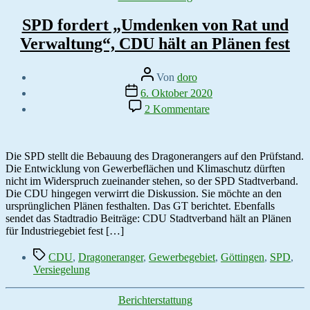
SPD fordert „Umdenken von Rat und
Verwaltung“, CDU hält an Plänen fest
Beitragsautor
Von
doro
Veröffentlichungsdatum
6. Oktober 2020
zu
2 Kommentare
SPD
fordert
„Umdenken
von
Die SPD stellt die Bebauung des Dragonerangers auf den Prüfstand.
Rat
Die Entwicklung von Gewerbeflächen und Klimaschutz dürften
und
nicht im Widerspruch zueinander stehen, so der SPD Stadtverband.
Verwaltung“,
Die CDU hingegen verwirrt die Diskussion. Sie möchte an den
CDU
ursprünglichen Plänen festhalten. Das GT berichtet. Ebenfalls
hält
sendet das Stadtradio Beiträge: CDU Stadtverband hält an Plänen
an
für Industriegebiet fest […]
Plänen
Schlagwörter
fest
CDU
,
Dragoneranger
,
Gewerbegebiet
,
Göttingen
,
SPD
,
Versiegelung
Kategorien
Berichterstattung