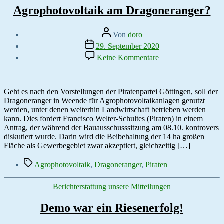
Agrophotovoltaik am Dragoneranger?
Beitragsautor
Von
doro
Veröffentlichungsdatum
29. September 2020
zu
Keine Kommentare
Agrophotovoltaik
am
Dragoneranger?
Geht es nach den Vorstellungen der Piratenpartei Göttingen, soll der
Dragoneranger in Weende für Agrophotovoltaikanlagen genutzt
werden, unter denen weiterhin Landwirtschaft betrieben werden
kann. Dies fordert Francisco Welter-Schultes (Piraten) in einem
Antrag, der während der Bauausschusssitzung am 08.10. kontrovers
diskutiert wurde. Darin wird die Beibehaltung der 14 ha großen
Fläche als Gewerbegebiet zwar akzeptiert, gleichzeitig […]
Schlagwörter
Agrophotovoltaik
,
Dragoneranger
,
Piraten
Kategorien
Berichterstattung
unsere Mitteilungen
Demo war ein Riesenerfolg!