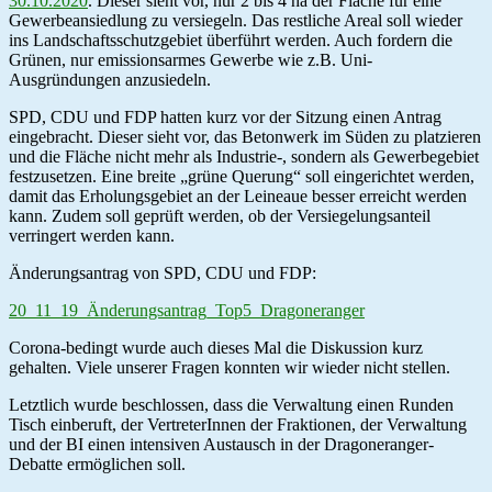
30.10.2020
. Dieser sieht vor, nur 2 bis 4 ha der Fläche für eine
Gewerbeansiedlung zu versiegeln. Das restliche Areal soll wieder
ins Landschaftsschutzgebiet überführt werden. Auch fordern die
Grünen, nur emissionsarmes Gewerbe wie z.B. Uni-
Ausgründungen anzusiedeln.
SPD, CDU und FDP hatten kurz vor der Sitzung einen Antrag
eingebracht. Dieser sieht vor, das Betonwerk im Süden zu platzieren
und die Fläche nicht mehr als Industrie-, sondern als Gewerbegebiet
festzusetzen. Eine breite „grüne Querung“ soll eingerichtet werden,
damit das Erholungsgebiet an der Leineaue besser erreicht werden
kann. Zudem soll geprüft werden, ob der Versiegelungsanteil
verringert werden kann.
Änderungsantrag von SPD, CDU und FDP:
20_11_19_Änderungsantrag_Top5_Dragoneranger
Corona-bedingt wurde auch dieses Mal die Diskussion kurz
gehalten. Viele unserer Fragen konnten wir wieder nicht stellen.
Letztlich wurde beschlossen, dass die Verwaltung einen Runden
Tisch einberuft, der VertreterInnen der Fraktionen, der Verwaltung
und der BI einen intensiven Austausch in der Dragoneranger-
Debatte ermöglichen soll.