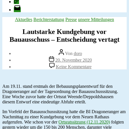
change.org
E-
Mail
Kategorien
Aktuelles
Berichterstattung
Presse
unsere Mitteilungen
Lautstarke Kundgebung vor
Bauausschuss – Entscheidung vertagt
Beitragsautor
Von
doro
Veröffentlichungsdatum
20. November 2020
zu
Keine Kommentare
Lautstarke
Kundgebung
vor
Bauausschuss
Am 19.11. stand erstmals der Bebauungsplanentwurf für den
–
Dragoneranger auf der Tagesordnung der Bauausschusssitzung.
Entscheidung
Eine Woche zuvor hatte der Ortsrat Weende/Deppoldshausen
vertagt
diesem Entwurf eine eindeutige Abfuhr erteilt.
Im Vorfeld der Bauausschusssitzung hatte die BI Dragoneranger am
Nachmittag zu einer Kundgebung vor dem Neuen Rathaus
aufgerufen. Wie schon vor der
Ortsratssitzung (12.11.2020)
folgten
gestern wieder um die 150 bis 200 Menschen, darunter viele