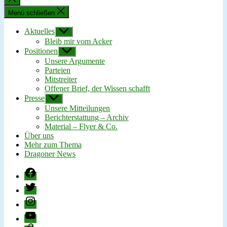
schließen
Menü schließen
Aktuelles
Untermenü
anzeigen
Bleib mir vom Acker
Positionen
Untermenü
anzeigen
Unsere Argumente
Parteien
Mitstreiter
Offener Brief, der Wissen schafft
Presse
Untermenü
anzeigen
Unsere Mitteilungen
Berichterstattung – Archiv
Material – Flyer & Co.
Über uns
Mehr zum Thema
Dragoner News
Facebook
Twitter
Instagram
YouTube