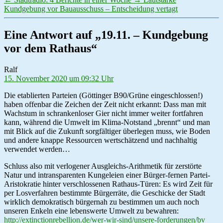
Kundgebung vor Bauausschuss – Entscheidung vertagt
Eine Antwort auf „19.11. – Kundgebung
vor dem Rathaus“
sagt:
Ralf
15. November 2020 um 09:32 Uhr
Die etablierten Parteien (Göttinger B90/Grüne eingeschlossen!)
haben offenbar die Zeichen der Zeit nicht erkannt: Dass man mit
Wachstum in schrankenloser Gier nicht immer weiter fortfahren
kann, während die Umwelt im Klima-Notstand „brennt“ und man
mit Blick auf die Zukunft sorgfältiger überlegen muss, wie Boden
und andere knappe Ressourcen wertschätzend und nachhaltig
verwendet werden…
Schluss also mit verlogener Ausgleichs-Arithmetik für zerstörte
Natur und intransparenten Kungeleien einer Bürger-fernen Partei-
Aristokratie hinter verschlossenen Rathaus-Türen: Es wird Zeit für
per Losverfahren bestimmte Bürgerräte, die Geschicke der Stadt
wirklich demokratisch bürgernah zu bestimmen um auch noch
unseren Enkeln eine lebenswerte Umwelt zu bewahren:
http://extinctionrebellion.de/wer-wir-sind/unsere-forderungen/bv