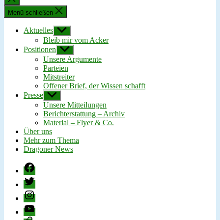
schließen
Menü schließen
Aktuelles
Untermenü
anzeigen
Bleib mir vom Acker
Positionen
Untermenü
anzeigen
Unsere Argumente
Parteien
Mitstreiter
Offener Brief, der Wissen schafft
Presse
Untermenü
anzeigen
Unsere Mitteilungen
Berichterstattung – Archiv
Material – Flyer & Co.
Über uns
Mehr zum Thema
Dragoner News
Facebook
Twitter
Instagram
YouTube