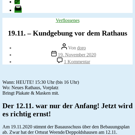
change.org
E-
Mail
Kategorien
Verflossenes
19.11. – Kundgebung vor dem Rathaus
Beitragsautor
Von
doro
Veröffentlichungsdatum
19. November 2020
zu
1 Kommentar
19.11.
–
Kundgebung
vor
Wann: HEUTE! 15:30 Uhr (bis 16 Uhr)
dem
Wo: Neues Rathaus, Vorplatz
Rathaus
Bringt Plakate & Masken mit.
Der 12.11. war nur der Anfang! Jetzt wird
es richtig ernst!
Am 19.11.2020 stimmt der Bauausschuss über den Bebauungsplan
ab. Zwar hat der Ortsrat Weende/Deppoldshausen am 12.11.