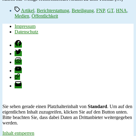
Schlagwörter
Artikel
,
Berichterstattung
,
Beteiligung
,
FNP
,
GT
,
HNA
,
Medien
,
Öffentlichkeit
Impressum
Datenschutz
Facebook
Twitter
Instagram
YouTube
change.org
E-
Mail
Sie sehen gerade einen Platzhalterinhalt von
Standard
. Um auf den
eigentlichen Inhalt zuzugreifen, klicken Sie auf den Button unten.
Bitte beachten Sie, dass dabei Daten an Drittanbieter weitergegeben
werden.
Inhalt entsperren