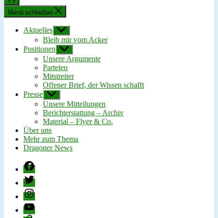
schließen
Menü schließen
Aktuelles
Untermenü
anzeigen
Bleib mir vom Acker
Positionen
Untermenü
anzeigen
Unsere Argumente
Parteien
Mitstreiter
Offener Brief, der Wissen schafft
Presse
Untermenü
anzeigen
Unsere Mitteilungen
Berichterstattung – Archiv
Material – Flyer & Co.
Über uns
Mehr zum Thema
Dragoner News
Facebook
Twitter
Instagram
YouTube