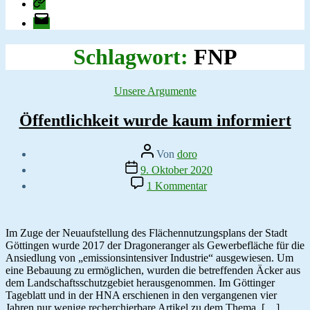
change.org
E-
Mail
Schlagwort:
FNP
Kategorien
Unsere Argumente
Öffentlichkeit wurde kaum informiert
Beitragsautor
Von
doro
Veröffentlichungsdatum
9. Oktober 2020
zu
1 Kommentar
Öffentlichkeit
wurde
kaum
informiert
Im Zuge der Neuaufstellung des Flächennutzungsplans der Stadt
Göttingen wurde 2017 der Dragoneranger als Gewerbefläche für die
Ansiedlung von „emissionsintensiver Industrie“ ausgewiesen. Um
eine Bebauung zu ermöglichen, wurden die betreffenden Äcker aus
dem Landschaftsschutzgebiet herausgenommen. Im Göttinger
Tageblatt und in der HNA erschienen in den vergangenen vier
Jahren nur wenige recherchierbare Artikel zu dem Thema. […]