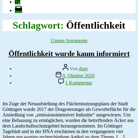
change.org
E-
Mail
Schlagwort:
Öffentlichkeit
Kategorien
Unsere Argumente
Öffentlichkeit wurde kaum informiert
Beitragsautor
Von
doro
Veröffentlichungsdatum
9. Oktober 2020
zu
1 Kommentar
Öffentlichkeit
wurde
kaum
informiert
Im Zuge der Neuaufstellung des Flächennutzungsplans der Stadt
Göttingen wurde 2017 der Dragoneranger als Gewerbefläche für die
Ansiedlung von „emissionsintensiver Industrie“ ausgewiesen. Um
eine Bebauung zu ermöglichen, wurden die betreffenden Äcker aus
dem Landschaftsschutzgebiet herausgenommen. Im Göttinger
Tageblatt und in der HNA erschienen in den vergangenen vier
Jahren nur wenige recherchierbare Artikel zu dem Thema. […]