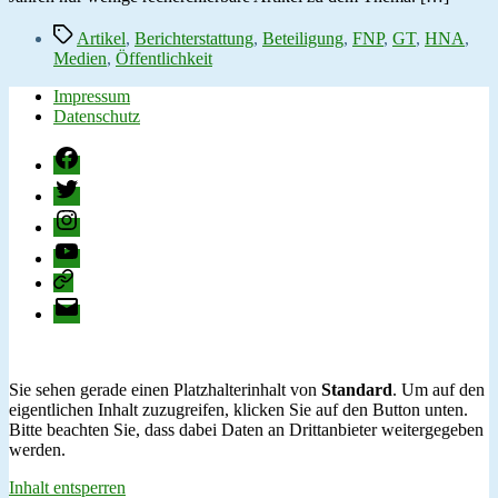
Schlagwörter
Artikel
,
Berichterstattung
,
Beteiligung
,
FNP
,
GT
,
HNA
,
Medien
,
Öffentlichkeit
Impressum
Datenschutz
Facebook
Twitter
Instagram
YouTube
change.org
E-
Mail
Sie sehen gerade einen Platzhalterinhalt von
Standard
. Um auf den
eigentlichen Inhalt zuzugreifen, klicken Sie auf den Button unten.
Bitte beachten Sie, dass dabei Daten an Drittanbieter weitergegeben
werden.
Inhalt entsperren