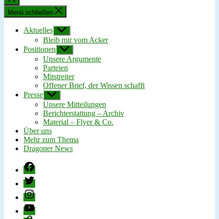
schließen
Menü schließen
Aktuelles
Untermenü
anzeigen
Bleib mir vom Acker
Positionen
Untermenü
anzeigen
Unsere Argumente
Parteien
Mitstreiter
Offener Brief, der Wissen schafft
Presse
Untermenü
anzeigen
Unsere Mitteilungen
Berichterstattung – Archiv
Material – Flyer & Co.
Über uns
Mehr zum Thema
Dragoner News
Facebook
Twitter
Instagram
YouTube