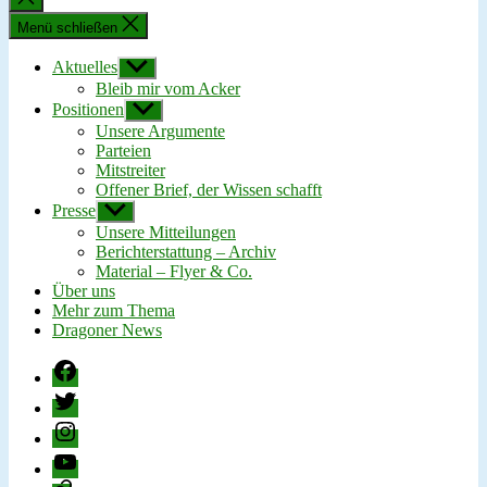
schließen
Menü schließen
Aktuelles
Untermenü
anzeigen
Bleib mir vom Acker
Positionen
Untermenü
anzeigen
Unsere Argumente
Parteien
Mitstreiter
Offener Brief, der Wissen schafft
Presse
Untermenü
anzeigen
Unsere Mitteilungen
Berichterstattung – Archiv
Material – Flyer & Co.
Über uns
Mehr zum Thema
Dragoner News
Facebook
Twitter
Instagram
YouTube