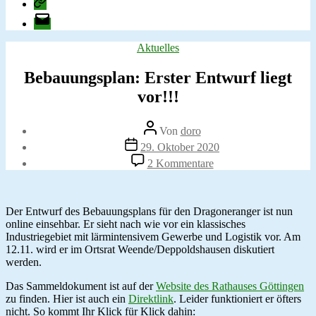
change.org
E-
Mail
Kategorien
Aktuelles
Bebauungsplan: Erster Entwurf liegt
vor!!!
Beitragsautor
Von
doro
Veröffentlichungsdatum
29. Oktober 2020
zu
2 Kommentare
Bebauungsplan:
Erster
Entwurf
liegt
Der Entwurf des Bebauungsplans für den Dragoneranger ist nun
vor!!!
online einsehbar. Er sieht nach wie vor ein klassisches
Industriegebiet mit lärmintensivem Gewerbe und Logistik vor. Am
12.11. wird er im Ortsrat Weende/Deppoldshausen diskutiert
werden.
Das Sammeldokument ist auf der
Website des Rathauses Göttingen
zu finden. Hier ist auch ein
Direktlink
. Leider funktioniert er öfters
nicht. So kommt Ihr Klick für Klick dahin: