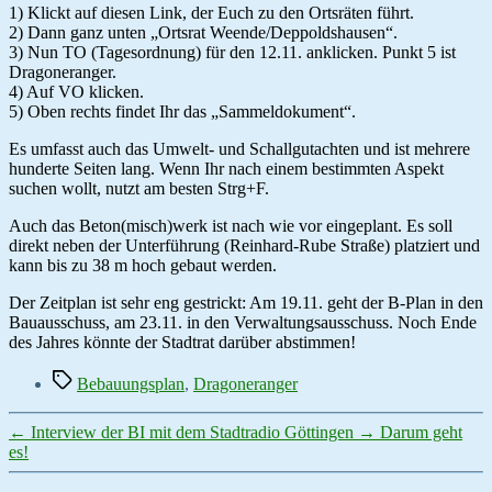
1) Klickt auf diesen Link, der Euch zu den Ortsräten führt.
2) Dann ganz unten „Ortsrat Weende/Deppoldshausen“.
3) Nun TO (Tagesordnung) für den 12.11. anklicken. Punkt 5 ist
Dragoneranger.
4) Auf VO klicken.
5) Oben rechts findet Ihr das „Sammeldokument“.
Es umfasst auch das Umwelt- und Schallgutachten und ist mehrere
hunderte Seiten lang. Wenn Ihr nach einem bestimmten Aspekt
suchen wollt, nutzt am besten Strg+F.
Auch das Beton(misch)werk ist nach wie vor eingeplant. Es soll
direkt neben der Unterführung (Reinhard-Rube Straße) platziert und
kann bis zu 38 m hoch gebaut werden.
Der Zeitplan ist sehr eng gestrickt: Am 19.11. geht der B-Plan in den
Bauausschuss, am 23.11. in den Verwaltungsausschuss. Noch Ende
des Jahres könnte der Stadtrat darüber abstimmen!
Schlagwörter
Bebauungsplan
,
Dragoneranger
←
Interview der BI mit dem Stadtradio Göttingen
→
Darum geht
es!