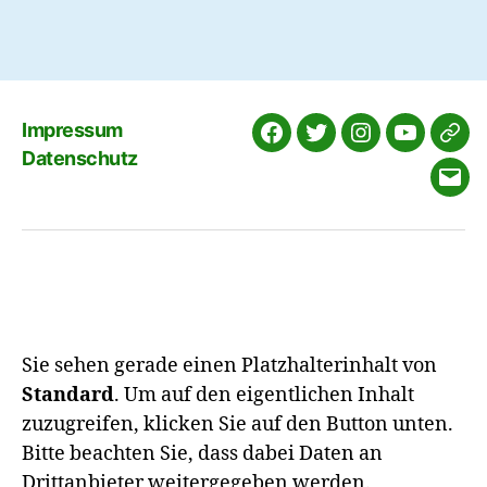
Impressum
Facebook
Twitter
Instagram
YouTube
cha
Datenschutz
E-
Mail
Sie sehen gerade einen Platzhalterinhalt von
Standard
. Um auf den eigentlichen Inhalt
zuzugreifen, klicken Sie auf den Button unten.
Bitte beachten Sie, dass dabei Daten an
Drittanbieter weitergegeben werden.